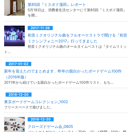
第85回『ミスボド蒲田』レポート
5月18日は、消費者生活センターにて第85回『ミスボド蒲田』
を開…
2017-11-29
初音ミクオリジナル曲をフルオーケストラで聞ける『初音
ミクシンフォニー2017』行ってきました
初音ミクオリジナル曲のオールタイムベストは『タイムリミッ
ト…
2017-01-02
新年を迎えたのでまとめます、昨年の面白かったボードゲーム100作
（2016年版）
2011年から続けている面白かったボードゲーム100作リスト、もち…
2016-12-30
東京ボードゲームコレクション_1002
フリースペースで遊びました。
2016-12-30
クローズドゲーム会_0805
バハムートゲート （インスト：20分、プレイ時間：10分） 横