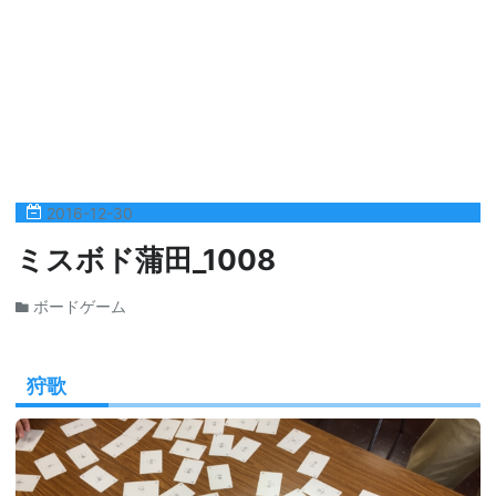
2016
-
12
-
30
ミスボド蒲田_1008
ボードゲーム
狩歌