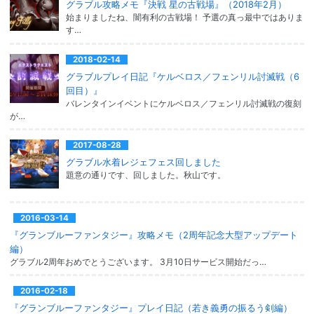
グラブル攻略メモ『決戦 星の古戦場』（2018年2月）
始まりましたね、闇有利の古戦場！ 予選の真っ最中ではありま
す…
2018-02-14
グラブルプレイ日記『ケルベロス／フェンリル討滅戦（6
回目）』
バレンタインイベントにケルベロス／フェンリル討滅戦の復刻
が…
2017-08-28
グラブル水着レジェフェス回しました
題意の通りです、回しました。秋山です。
2016-03-14
『グランブルーファンタジー』攻略メモ（2周年記念大型アップデート
編）
グラブル2周年おめでとうございます。 3月10日サービス開始だっ…
2016-02-18
『グランブルーファンタジー』プレイ日記（若き義勇の振るう剣編）