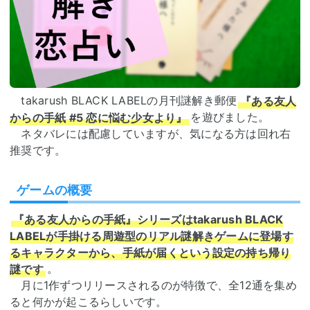
takarush BLACK LABELの月刊謎解き郵便
『ある友人
からの手紙 #5 恋に悩む少女より』
を遊びました。
ネタバレには配慮していますが、気になる方は回れ右
推奨です。
ゲームの概要
『ある友人からの手紙』シリーズはtakarush BLACK
LABELが手掛ける周遊型のリアル謎解きゲームに登場す
るキャラクターから、手紙が届くという設定の持ち帰り
謎です
。
月に1作ずつリリースされるのが特徴で、全12通を集め
ると何かが起こるらしいです。