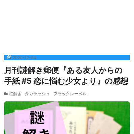
2020
-
12
-
04
月刊謎解き郵便『ある友人からの
手紙 #5 恋に悩む少女より』の感想
謎解き
タカラッシュ
ブラックレーベル