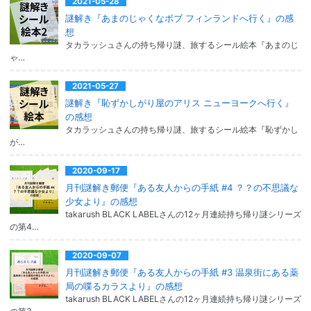
2021-05-28
謎解き『あまのじゃくなボブ フィンランドへ行く』の感
想
タカラッシュさんの持ち帰り謎、旅するシール絵本『あまのじ
ゃ…
2021-05-27
謎解き『恥ずかしがり屋のアリス ニューヨークへ行く』
の感想
タカラッシュさんの持ち帰り謎、旅するシール絵本『恥ずかし
が…
2020-09-17
月刊謎解き郵便『ある友人からの手紙 #4 ？？の不思議な
少女より』の感想
takarush BLACK LABELさんの12ヶ月連続持ち帰り謎シリーズ
の第4…
2020-09-07
月刊謎解き郵便『ある友人からの手紙 #3 温泉街にある薬
局の喋るカラスより』の感想
takarush BLACK LABELさんの12ヶ月連続持ち帰り謎シリーズ